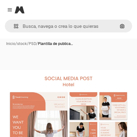
Magnific
Close menu
Buscar
Inicio
/
stock
/
PSD
/
Plantilla de publica…