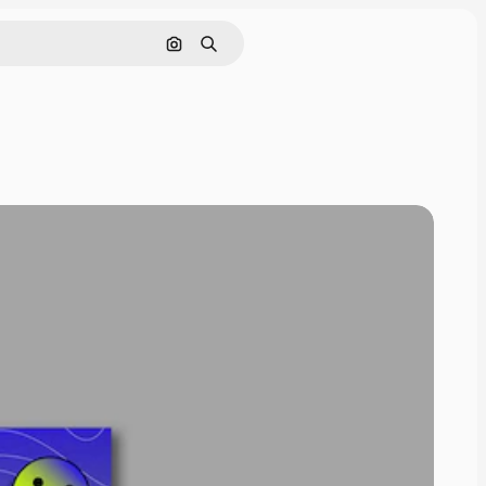
Buscar por imagen
Buscar