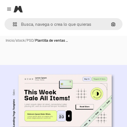
Magnific
Close menu
Buscar
Inicio
/
stock
/
PSD
/
Plantilla de ventas …