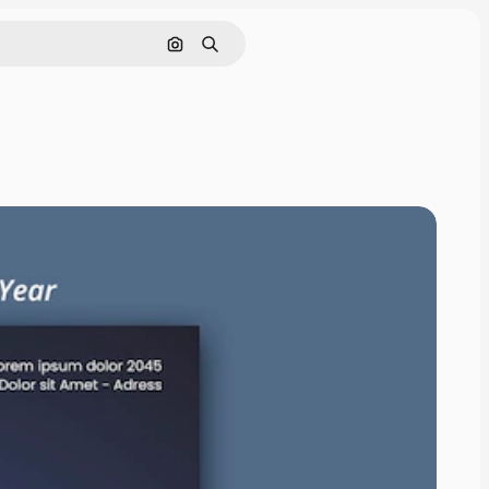
Buscar por imagen
Buscar