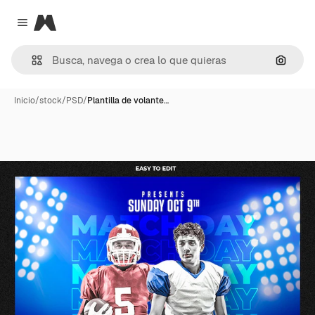
Magnific
Close menu
Buscar
Inicio
/
stock
/
PSD
/
Plantilla de volante…