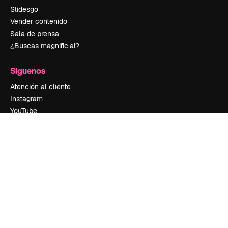
Slidesgo
Vender contenido
Sala de prensa
¿Buscas magnific.ai?
Síguenos
Atención al cliente
Instagram
YouTube
LinkedIn
TikTok
Discord
X
Reddit
Copyright © 2010-
2026
Freepik Company S.L.U.
Todos los derechos
reservados
.