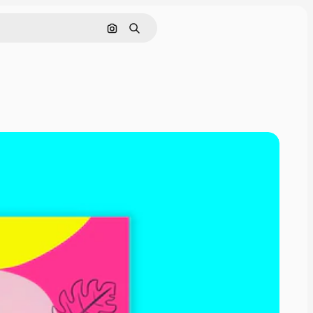
Buscar por imagen
Buscar