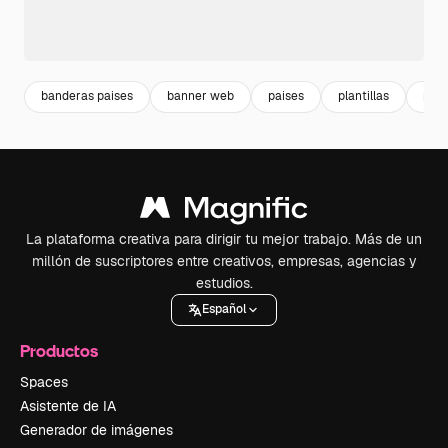
banderas paises
banner web
paises
plantillas
plan
La plataforma creativa para dirigir tu mejor trabajo. Más de un
millón de suscriptores entre creativos, empresas, agencias y
estudios.
Español
Productos
Spaces
Asistente de IA
Generador de imágenes