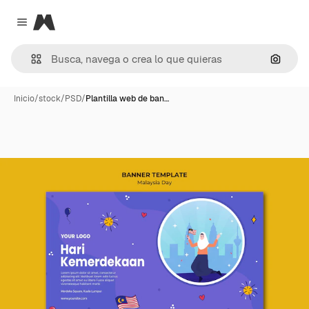
Magnific
Close menu
Buscar
Inicio
/
stock
/
PSD
/
Plantilla web de ban…