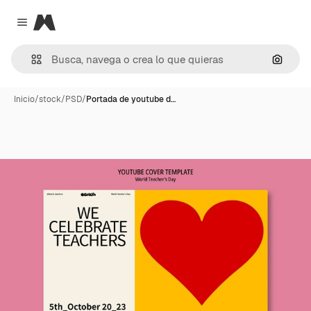
Magnific
Close menu
Buscar
Inicio
/
stock
/
PSD
/
Portada de youtube d…