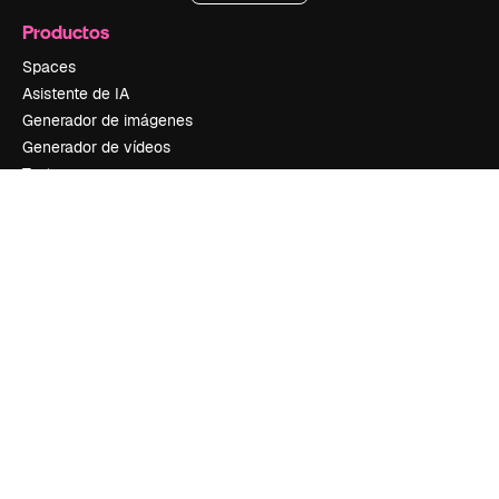
Productos
Spaces
Asistente de IA
Generador de imágenes
Generador de vídeos
Texto a voz
Contenido de stock
MCP para Claude/ChatGPT
Nuevo
Agentes
Nuevo
API
App móvil
Todas las herramientas
Información útil
Academy
Documentación
Soporte