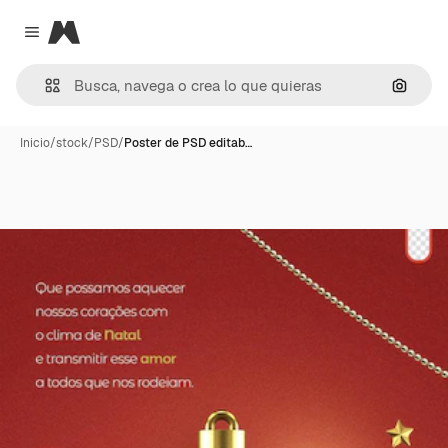
Magnific
Close menu
Buscar
Inicio
/
stock
/
PSD
/
Poster de PSD editab…