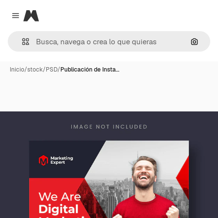
Magnific
Close menu
Buscar
Inicio
/
stock
/
PSD
/
Publicación de Insta…