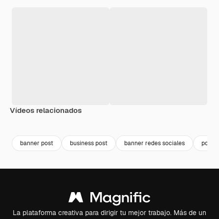
Vídeos relacionados
Premium
Premium
banner post
business post
banner redes sociales
post p
La plataforma creativa para dirigir tu mejor trabajo. Más de un