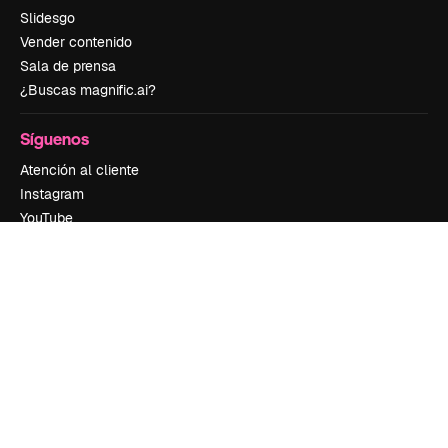
Slidesgo
Vender contenido
Sala de prensa
¿Buscas magnific.ai?
Síguenos
Atención al cliente
Instagram
YouTube
LinkedIn
TikTok
Discord
X
Reddit
Copyright © 2010-
2026
Freepik Company S.L.U.
Todos los derechos
reservados
.