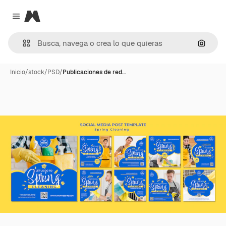
Magnific
Close menu
Buscar
Inicio
/
stock
/
PSD
/
Publicaciones de red…