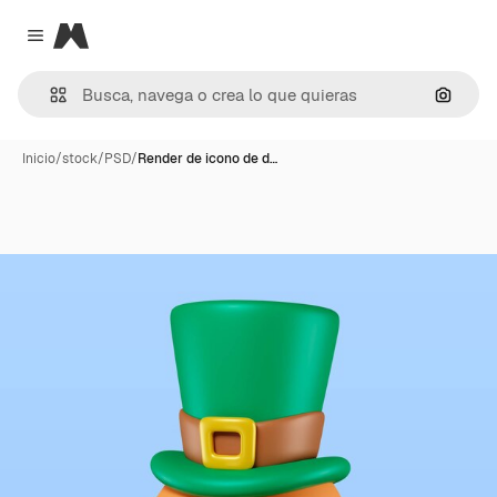
Magnific
Close menu
Buscar
Inicio
/
stock
/
PSD
/
Render de icono de d…