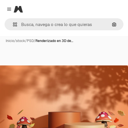
Magnific
Close menu
Buscar
Inicio
/
stock
/
PSD
/
Renderizado en 3D de…