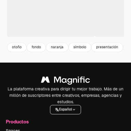
otoño
fondo
naranja
símbolo
presentación
e
La plataforma creativa para dirigir tu mejor trabajo. Más de un
millón de suscriptores entre creativos, empresas, agencias y
estudios.
Español
Productos
Spaces