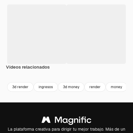
Vídeos relacionados
Premium
Premium
Premium
Premium
Generado p
3d render
ingresos
3d money
render
money
La plataforma creativa para dirigir tu mejor trabajo. Más de un