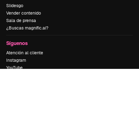
Slidesgo
Vender contenido
Sala de prensa
¿Buscas magnific.ai?
Síguenos
Atención al cliente
Instagram
YouTube
LinkedIn
TikTok
Discord
X
Reddit
Copyright © 2010-
2026
Freepik Company S.L.U.
Todos los derechos
reservados
.