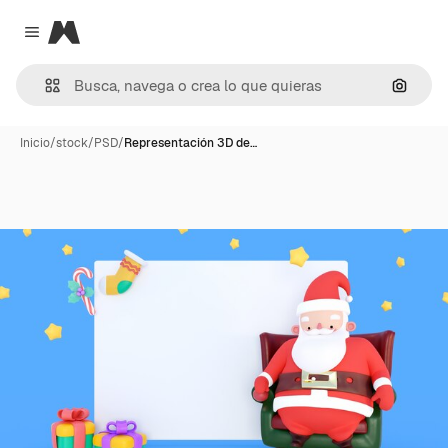
Magnific
Close menu
Buscar
Inicio
/
stock
/
PSD
/
Representación 3D de…