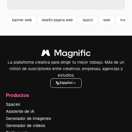
banner web
diseño pagina web
layout
web
maque
La plataforma creativa para dirigir tu mejor trabajo. Más de un
millón de suscriptores entre creativos, empresas, agencias y
estudios.
Español
Productos
Spaces
Asistente de IA
Generador de imágenes
Generador de vídeos