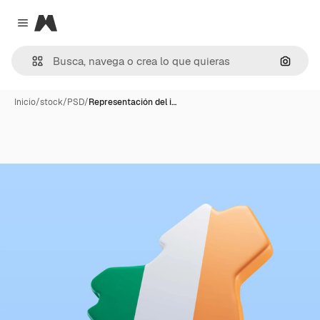
Magnific
Close menu
Buscar
Inicio
/
stock
/
PSD
/
Representación del i…