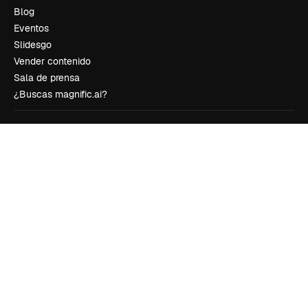
Blog
Eventos
Slidesgo
Vender contenido
Sala de prensa
¿Buscas magnific.ai?
Síguenos
Atención al cliente
Instagram
YouTube
LinkedIn
TikTok
Discord
X
Reddit