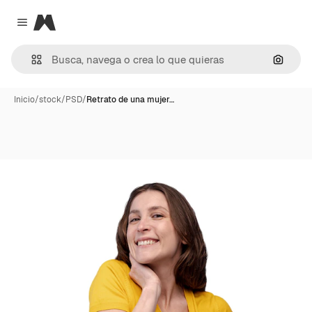
Magnific
Close menu
Buscar
Inicio
/
stock
/
PSD
/
Retrato de una mujer…