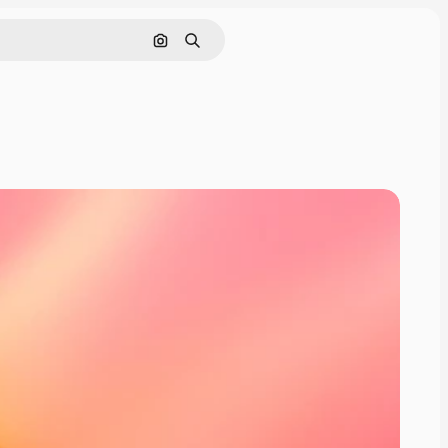
Buscar por imagen
Buscar