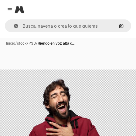
Magnific
Close menu
Buscar
Inicio
/
stock
/
PSD
/
Riendo en voz alta d…