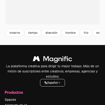
invierno
tiempo
diversión
hombre
frío
en bla
La plataforma creativa para dirigir tu mejor trabajo. Más de un
millón de suscriptores entre creativos, empresas, agencias y
estudios.
Español
Productos
Spaces