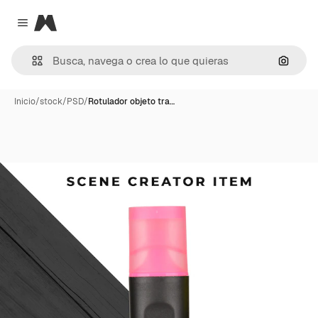
Magnific
Close menu
Buscar
Inicio
/
stock
/
PSD
/
Rotulador objeto tra…