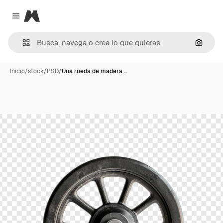
Magnific
Close menu
Buscar
Inicio
/
stock
/
PSD
/
Una rueda de madera …