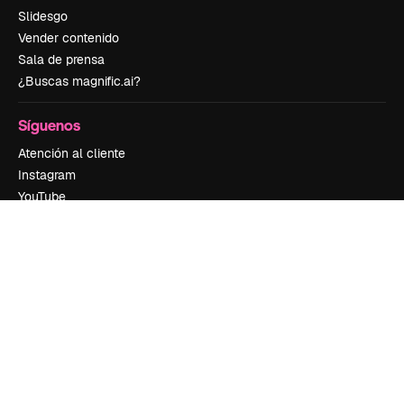
Slidesgo
Vender contenido
Sala de prensa
¿Buscas magnific.ai?
Síguenos
Atención al cliente
Instagram
YouTube
LinkedIn
TikTok
Discord
X
Reddit
Copyright © 2010-
2026
Freepik Company S.L.U.
Todos los derechos
reservados
.