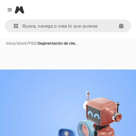
Magnific
Close menu
Buscar
Inicio
/
stock
/
PSD
/
Segmentación de clie…