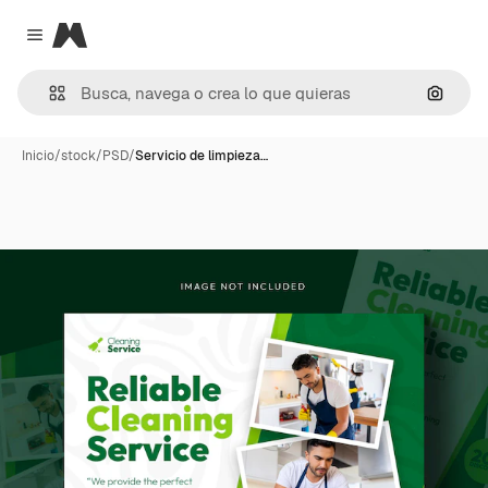
Magnific
Close menu
Buscar
Inicio
/
stock
/
PSD
/
Servicio de limpieza…