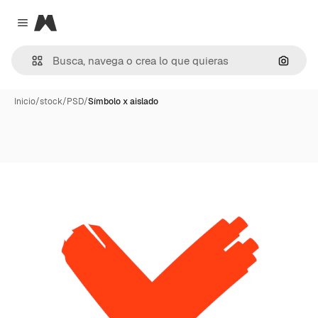
Magnific
Close menu
Buscar
Inicio
/
stock
/
PSD
/
Símbolo x aislado