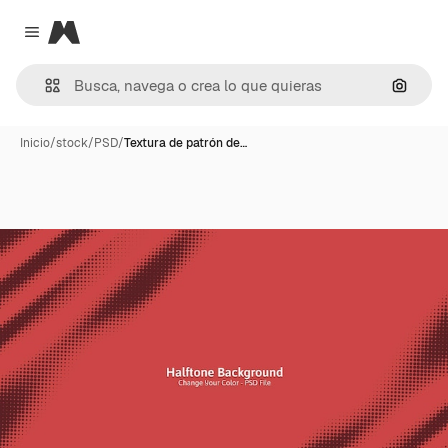
Magnific
Close menu
Buscar
Inicio
/
stock
/
PSD
/
Textura de patrón de…