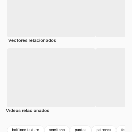
Vectores relacionados
Vídeos relacionados
Premium
Premium
Premium
Premium
Generado p
halftone texture
semitono
puntos
patrones
fondo 