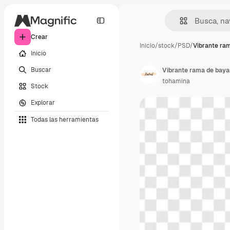
Crear
Inicio
/
stock
/
PSD
/
Vibrante ra
Inicio
Buscar
Vibrante rama de bayas
tohamina
Stock
Explorar
Todas las herramientas