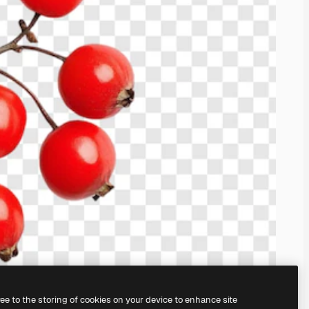
ree to the storing of cookies on your device to enhance site