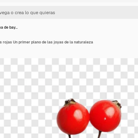
ma de bay…
 rojas Un primer plano de las joyas de la naturaleza