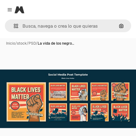
Magnific
Close menu
Buscar
Inicio
/
stock
/
PSD
/
La vida de los negro…