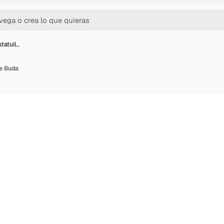
statuil…
de Buda