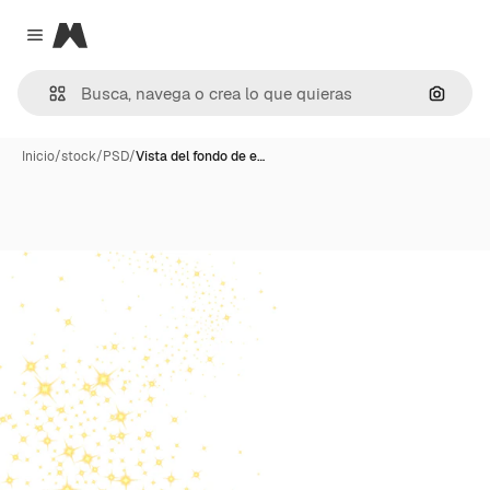
Magnific
Close menu
Buscar
Inicio
/
stock
/
PSD
/
Vista del fondo de e…