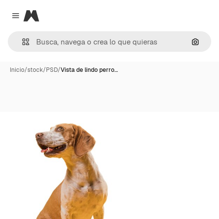
Magnific
Close menu
Buscar
Inicio
/
stock
/
PSD
/
Vista de lindo perro…