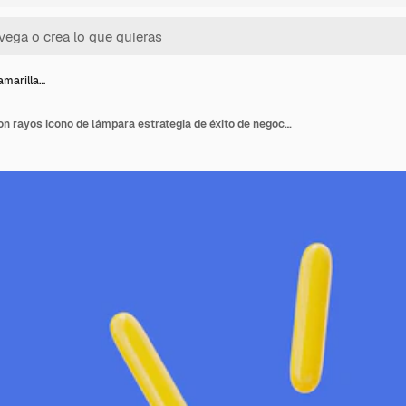
amarilla…
3d bombilla amarilla con rayos icono de lámpara estrategia de éxito de negocio concepto idea de creatividad