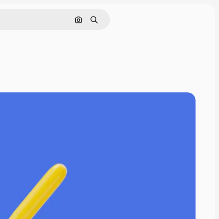
Buscar por imagen
Buscar