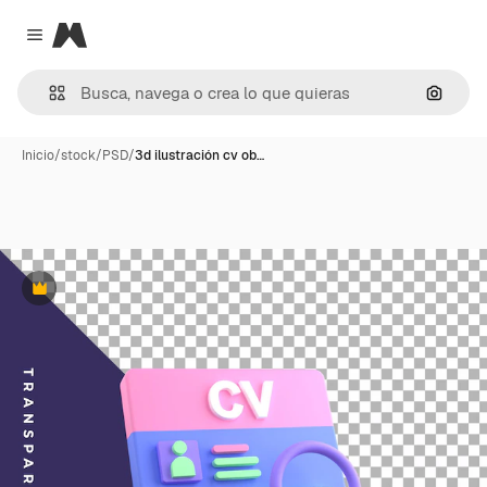
Magnific
Close menu
Buscar
Inicio
/
stock
/
PSD
/
3d ilustración cv ob…
Premium