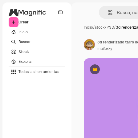
Crear
Inicio
/
stock
/
PSD
/
3d renderiza
Inicio
Buscar
3d renderizado tarro 
maifoxky
Stock
Explorar
Todas las herramientas
Premium