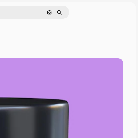
Buscar por imagen
Buscar