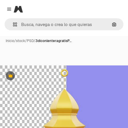
Magnific
Close menu
Buscar
Inicio
/
stock
/
PSD
/
3diconlenteragratisP…
Premium