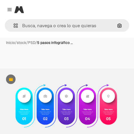
Magnific
Close menu
Buscar
Inicio
/
stock
/
PSD
/
5 pasos infográfico …
Premium