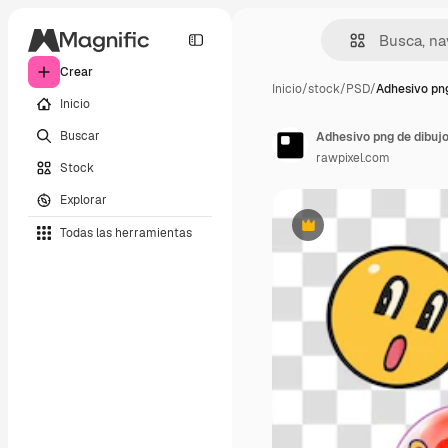
Crear
Inicio
/
stock
/
PSD
/
Adhesivo pn
Inicio
Buscar
Adhesivo png de dibuj
rawpixel.com
Stock
Explorar
Todas las herramientas
Premium