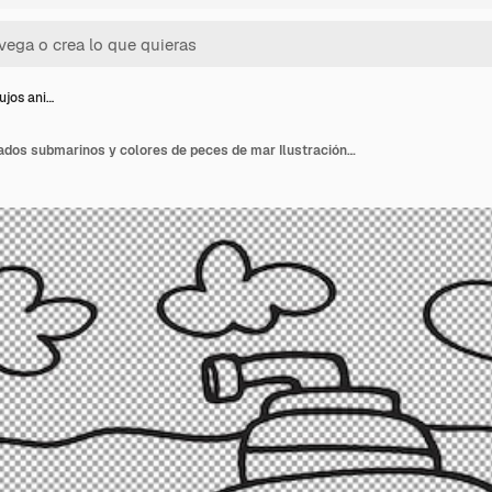
ujos ani…
Adorable dibujos animados submarinos y colores de peces de mar Ilustración para niños