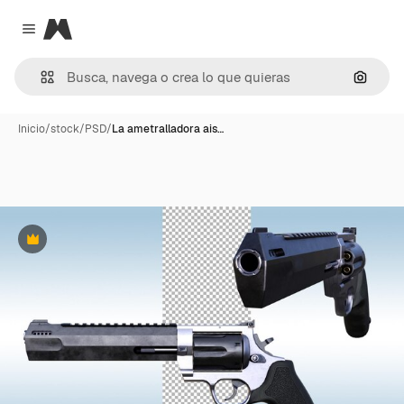
Magnific
Close menu
Buscar
Inicio
/
stock
/
PSD
/
La ametralladora ais…
Premium