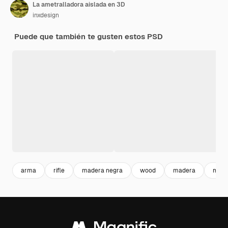
La ametralladora aislada en 3D
inxdesign
Puede que también te gusten estos PSD
arma
rifle
madera negra
wood
madera
made