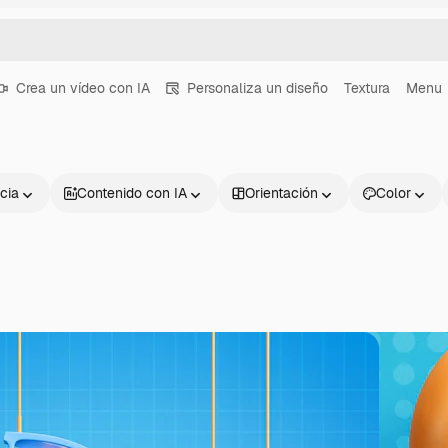
Crea un vídeo con IA
Personaliza un diseño
Textura
Menu
cia
Contenido con IA
Orientación
Color
Productos
Información úti