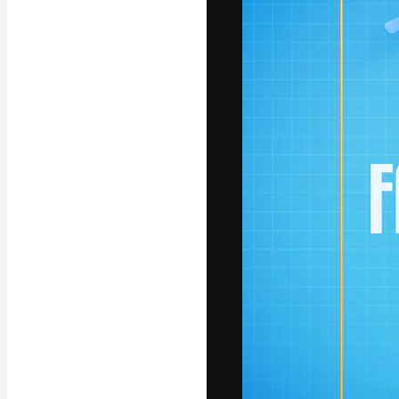
La plataforma cr
trabajo. Más de
entre creativos
estudios.
Español
Copyright © 2010