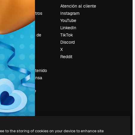
Precios
Atención al cliente
Sobre nosotros
Instagram
Reviews
YouTube
Empleo
LinkedIn
Tendencias de
TikTok
búsqueda
Discord
Blog
X
es
Eventos
Reddit
Slidesgo
Vender contenido
Sala de prensa
¿Buscas
magnific.ai?
ree to the storing of cookies on your device to enhance site