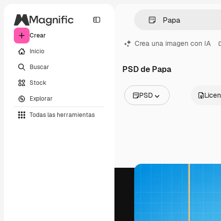
Crear
Crea una imagen con IA
Inicio
Buscar
PSD de Papa
Stock
PSD
Licen
Explorar
Todas las imágenes
Todas las herramientas
Vectores
Ilustraciones
Fotos
PSD
Plantillas
Mockups
Vídeos
Clips de vídeo
Motion graphics
Plantillas de vídeos
Iconos
Modelos 3D
Fuentes