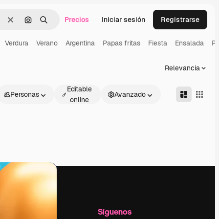
Precios
Iniciar sesión
Registrarse
Borrar
Buscar por imagen
Buscar
Verdura
Verano
Argentina
Papas fritas
Fiesta
Ensalada
Po
Relevancia
Editable
Personas
Avanzado
online
l
Empresa
Síguenos