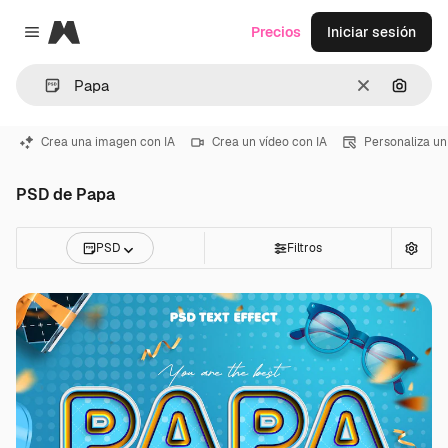
Magnific
Precios
Iniciar sesión
Close menu
Borrar
Buscar
Crea una imagen con IA
Crea un vídeo con IA
Personaliza un
PSD de Papa
PSD
Filtros