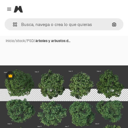
Magnific
Close menu
Buscar
Inicio
/
stock
/
PSD
/
árboles y arbustos d…
Premium