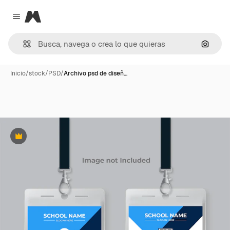
Magnific
Close menu
Buscar
Inicio
/
stock
/
PSD
/
Archivo psd de diseñ…
Premium