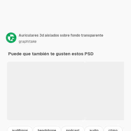
Auriculares 3d aislados sobre fondo transparente
graphitake
Puede que también te gusten estos PSD
audifonos
headphone
podcast
audio
ritmo
s