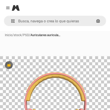
Magnific
Close menu
Buscar
Inicio
/
stock
/
PSD
/
Auriculares auricula…
Premium