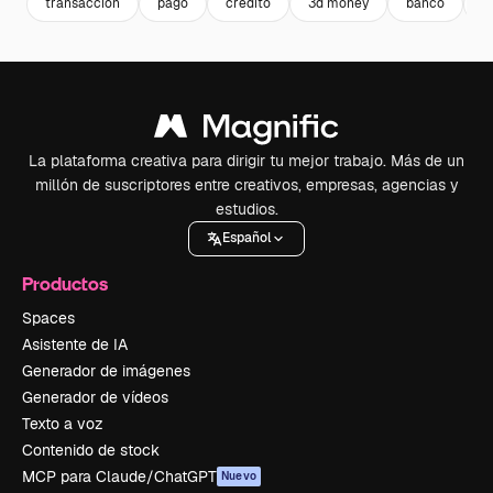
transaccion
pago
credito
3d money
banco
m
La plataforma creativa para dirigir tu mejor trabajo. Más de un
millón de suscriptores entre creativos, empresas, agencias y
estudios.
Español
Productos
Spaces
Asistente de IA
Generador de imágenes
Generador de vídeos
Texto a voz
Contenido de stock
MCP para Claude/ChatGPT
Nuevo