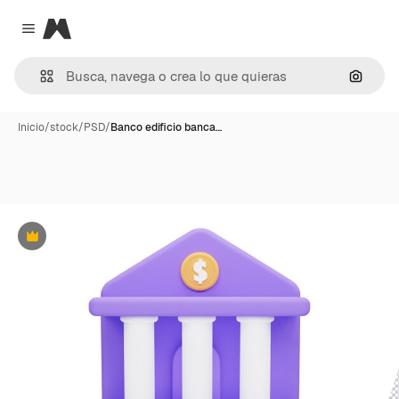
Magnific
Close menu
Buscar
Inicio
/
stock
/
PSD
/
Banco edificio banca…
Premium