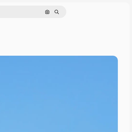
Buscar por imagen
Buscar