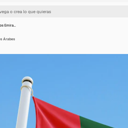
los Emira…
os Árabes