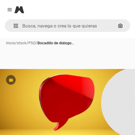
Magnific
Close menu
Buscar
Inicio
/
stock
/
PSD
/
Bocadillo de diálogo…
Premium