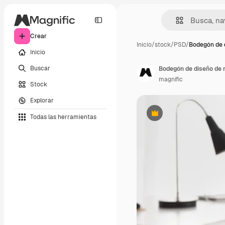
Crear
Inicio
/
stock
/
PSD
/
Bodegón de 
Inicio
Buscar
Bodegón de diseño de 
magnific
Stock
Explorar
Todas las herramientas
Premium