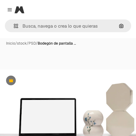
Magnific
Close menu
Buscar
Inicio
/
stock
/
PSD
/
Bodegón de pantalla …
Premium