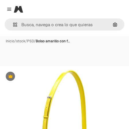
Magnific
Close menu
Buscar
Inicio
/
stock
/
PSD
/
Bolso amarillo con f…
Premium